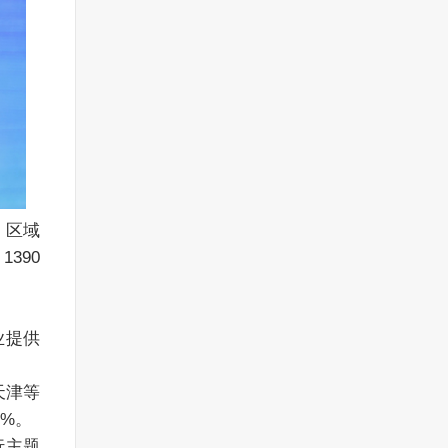
90 
%。