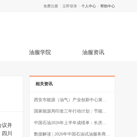
免费注册
|
立即登录
|
个人中心
|
帮助中心
油服学院
油服资讯
相关资讯
西安市能源（油气）产业创新中心第二次理事会召开，半年“成绩单”发布
国家能源局印发三年行动计划：节能型压裂机加速推广，四大盆地布局CCUS
中国石油2026年上半年成绩单：长庆稳产、西南上产，主力油气田释放明确信号
、四川
数据解读 | 2026年中国石油试油服务商入库企业全景分析