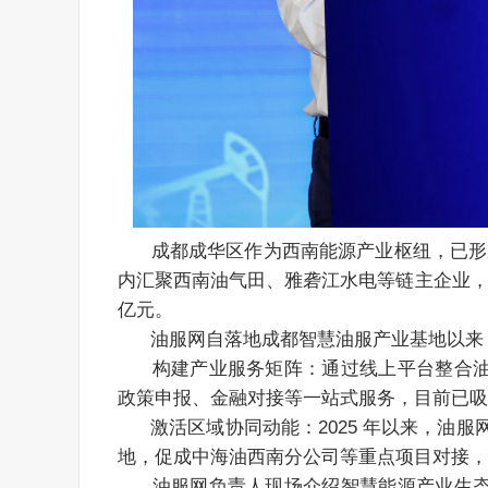
      成都成华区作为西南能源产业枢纽，已形成 “传统能源 + 新能源 ” 的全链条产业布局。截至 2024 年，区域
内汇聚西南油气田、雅砻江水电等链主企业，以及
亿元。
      油服网自落地成都智慧油服产业基
      构建产业服务矩阵：通过线上平台整合油气装备采购、技术交易、人才服务等资源，线下基地为企业提供
政策申报、金融对接等一站式服务，目前已吸
      激活区域协同动能：2025 年以来，油服网牵头组织 “智慧能源城市行” 活动，先后走进苏州、东营、天津等
地，促成中海油西南分公司等重点项目对接，
      油服网负责人现场介绍智慧能源产业生态圈建设和产业链聚集情况，并结合能源产业发展趋势，进行主题